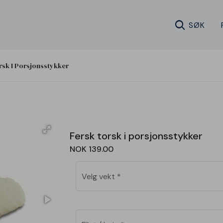
search
SØK
rsk I Porsjonsstykker
Fersk torsk i porsjonsstykker
NOK 139.00
Velg vekt
*