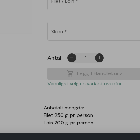
Filet / Loin
*
Skinn
*
Antall
remove
add
shopping_cart
Legg I Handlekurv
Vennligst velg en variant ovenfor
Anbefalt mengde:
Filet 250 g. pr. person
Loin 200 g. pr. person.
Filet