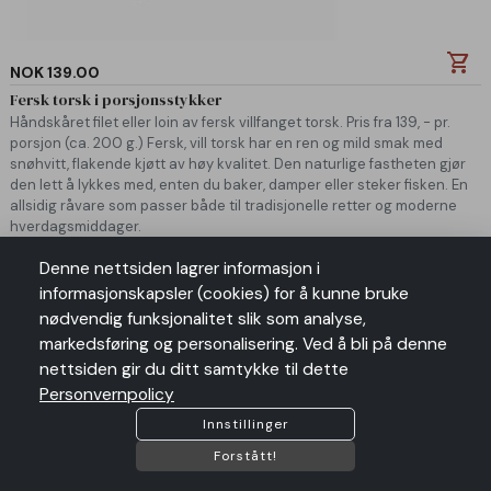
shopping_cart
NOK 139.00
Fersk torsk i porsjonsstykker
Håndskåret filet eller loin av fersk villfanget torsk. Pris fra 139, - pr.
porsjon (ca. 200 g.) Fersk, vill torsk har en ren og mild smak med
snøhvitt, flakende kjøtt av høy kvalitet. Den naturlige fastheten gjør
den lett å lykkes med, enten du baker, damper eller steker fisken. En
allsidig råvare som passer både til tradisjonelle retter og moderne
hverdagsmiddager.
Denne nettsiden lagrer informasjon i
informasjonskapsler (cookies) for å kunne bruke
nødvendig funksjonalitet slik som analyse,
markedsføring og personalisering. Ved å bli på denne
nettsiden gir du ditt samtykke til dette
Personvernpolicy
Innstillinger
Forstått!